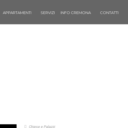
APPARTAMENTI
SERVIZI
INFO CREMONA
CONTATTI
CATEGORY
CHIESE E PALAZZI
Chiese e Palazzi