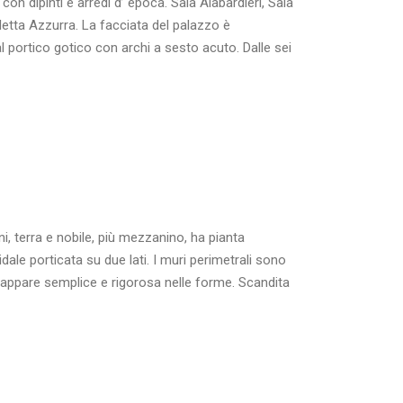
on dipinti e arredi d’ epoca. Sala Alabardieri, Sala
letta Azzurra. La facciata del palazzo è
l portico gotico con archi a sesto acuto. Dalle sei
i, terra e nobile, più mezzanino, ha pianta
le porticata su due lati. I muri perimetrali sono
a appare semplice e rigorosa nelle forme. Scandita