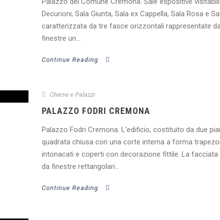
Palazzo del Comune Cremona. Sale espositive visitabili c
Decurioni, Sala Giunta, Sala ex Cappella, Sala Rosa e Sa
caratterizzata da tre fasce orizzontali rappresentate da
finestre un...
Continue Reading
Chiese e Palazzi
PALAZZO FODRI CREMONA
Palazzo Fodri Cremona. L’edificio, costituito da due pian
quadrata chiusa con una corte interna a forma trapezoida
intonacati e coperti con decorazione fittile. La facciat
da finestre rettangolari...
Continue Reading