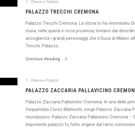
Chiese e Palazzi
PALAZZO TRECCHI CREMONA
Palazzo Trecchi Cremona. La storia lo ha rinominato Dim
mura, nella quieta e ricca provincia, lontano dai disordin
accoglienza i grandi personaggi che il Duca di Milano aff
Trecchi. Palazzo...
Continue Reading
Chiese e Palazzi
PALAZZO ZACCARIA PALLAVICINO CREMO
Palazzo Zaccaria Pallavicino Cremona. In una delle princ
frequentata Corso Matteotti, sorge Palazzo Zaccaria Pa
neoclassico. Palazzo Zaccaria Pallavicino Cremona – S
imponente palazzo fu fatto erigere dal ramo cremonese 